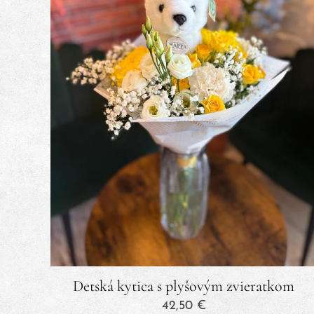
Detská kytica s plyšovým zvieratkom
42,50
€