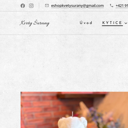
eshopkvetysurany@gmail.com
+421 9
Kvety Šurany
Úvod
KYTICE