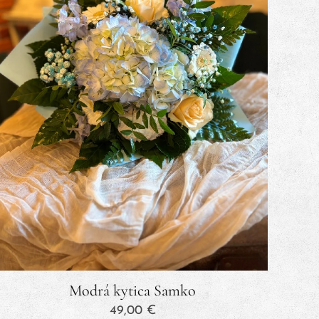
Modrá kytica Samko
49,00
€