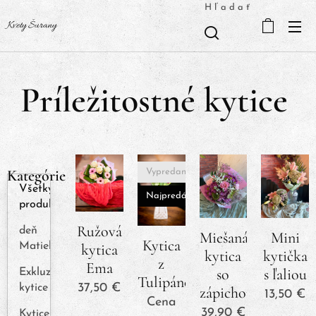
Hľadať
Kvety Šurany
Príležitostné kytice
Kategórie
Vypredané
Všetky
Najpredávanejšie
produkty
Ružová
deň
Miešaná
Mini
Kytica
kytica
Matiek
kytica
kytička
z
Ema
so
s ľaliou
Exkluzívne
Tulipánov
37,50
€
kytice
zápichom
13,50
€
Cena
39,90
€
Kytice