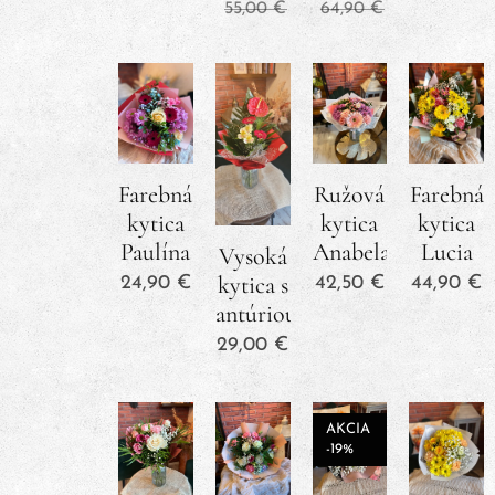
55,00
€
64,90
€
Farebná
Ružová
Farebná
kytica
kytica
kytica
Paulína
Anabela
Lucia
Vysoká
kytica s
24,90
€
42,50
€
44,90
€
antúriou
29,00
€
AKCIA
-19%