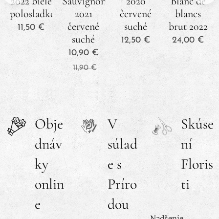
2022 biele
Sauvignon
2020
Blanc de
polosladké
2021
červené
blancs
červené
suché
brut 2022
11,50
€
suché
12,50
€
24,00
€
10,90
€
11,90
€
Obje
V
Skúse
dnáv
súlad
ní
ky
e s
Floris
onlin
Príro
ti
e
dou
Nadšenie,