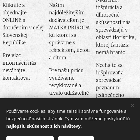
Kliknite a
Našim
inšpirácia a
objednajte
najdôležitejším
dlhoročné
ONLINE s
dodávateľom je
skúsenosti nás
doručením v celej
MATKA PRÍRODA
sprevádzajú v
Slovenskej
ku ktorej sa
oblasti floristiky,
Republike
správame s
ktorej fantázia
rešpektom, úctou
nemá hraníc
Pre viac
a citom
informácií nás
Nechajte sa
neváhajte
Pre našu prácu
inšpirovať a
kontaktovať
využívame
sprevádzať
recyklované a
poznaním
trvalo udržateľné
jedinečného
produkty
dizajnu
Používame cookies, aby sme zaistili správne fungovanie a
bezpečnosť našich stránok. Tým vám môžeme poskytnúť tú
najlepšiu skúsenosť z ich návštevy
.