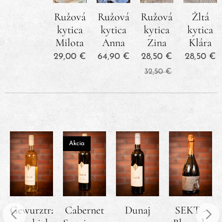
Ružová
Ružová
Ružová
Žltá
kytica
kytica
kytica
kytica
Milota
Anna
Zina
Klára
29,00
€
64,90
€
28,50
€
28,50
€
32,50
€
Akcia
Gewurztraminer
Cabernet
Dunaj
SEKT -