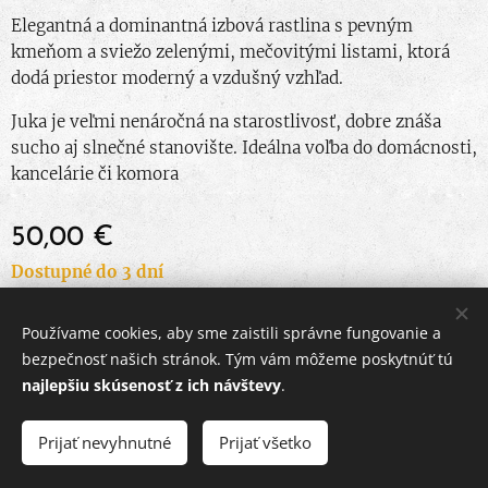
Elegantná a dominantná izbová rastlina s pevným
kmeňom a sviežo zelenými, mečovitými listami, ktorá
dodá priestor moderný a vzdušný vzhľad.
Juka je veľmi nenáročná na starostlivosť, dobre znáša
sucho aj slnečné stanovište. Ideálna voľba do domácnosti,
kancelárie či komora
50,00
€
Dostupné do 3 dní
Používame cookies, aby sme zaistili správne fungovanie a
© 2024 Všetky práva vyhradené
bezpečnosť našich stránok. Tým vám môžeme poskytnúť tú
najlepšiu skúsenosť z ich návštevy
.
Obchodné podmienky
|
Ochrana osobných údajov
Cookies
Prijať nevyhnutné
Prijať všetko