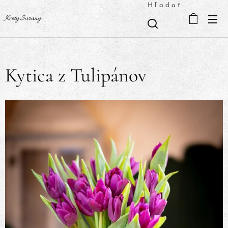
Hľadať
Kvety Šurany
Kytica z Tulipánov