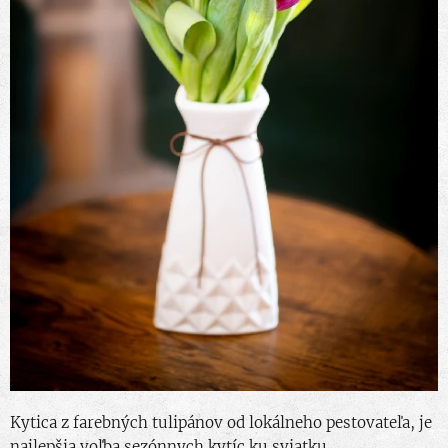
Kytica z farebných tulipánov od lokálneho pestovateľa, je
najlepšia voľba sezónnych kytíc ku sviatku