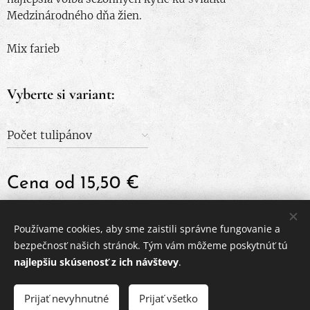
Medzinárodného dňa žien.
Mix farieb
Vyberte si variant:
Počet tulipánov
Cena od
15,50
€
Používame cookies, aby sme zaistili správne fungovanie a
© 2024 Všetky práva vyhradené
bezpečnosť našich stránok. Tým vám môžeme poskytnúť tú
najlepšiu skúsenosť z ich návštevy
.
Obchodné podmienky
|
Ochrana osobných údajov
Cookies
Prijať nevyhnutné
Prijať všetko