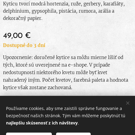
Kyticu tvorí modrá hortenzia, ruže, gerbery, karafiáty,
delphinium, gypsophila, pistácia, rumora, arália a
dekoračný papier.
49,00
€
Dostupné do 3 dní
Upozornenie: doručené kytice sa môžu mierne líšiť od
tých, ktoré sú uverejnené na e-shope. V prípade
nedostupnosti niektorého kvetu môže byť kvet
nahradený iným. Počet kvetov, farebná paleta a hodnota
kytice však zostane zachovaná.
Používame cookies, aby sme zaistili správne fungovanie a
© 2024 Všetky práva vyhradené
bezpečnosť našich stránok. Tým vám môžeme poskytnúť tú
najlepšiu skúsenosť z ich návštevy
.
Obchodné podmienky
|
Ochrana osobných údajov
Cookies