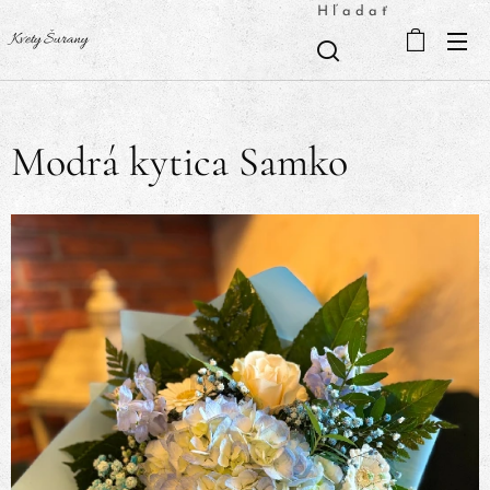
Hľadať
Kvety Šurany
Modrá kytica Samko