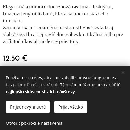
Elegantná a mimoriadne izbová rastlina s lesklými,
tmavozelenými listami, ktorá sa hodí do každého
interiéru.
Zamiokulka je nenáročná na starostlivosť, zvláda aj
slabšie svetlo a nepravidelnú zálievku. Ideálna voľba pre
začiatočníkov aj moderné priestory.
12,50
€
Používame cookies, aby sme zaistili správne fungovanie a
© 2024 Všetky práva vyhradené
bezpečnosť našich stránok. Tým vám môžeme poskytnúť tú
najlepšiu skúsenosť z ich návštevy
.
Obchodné podmienky
|
Ochrana osobných údajov
Cookies
Prijať nevyhnutné
Prijať všetko
DO KOŠÍKA
Otvoriť pokročilé nastavenia