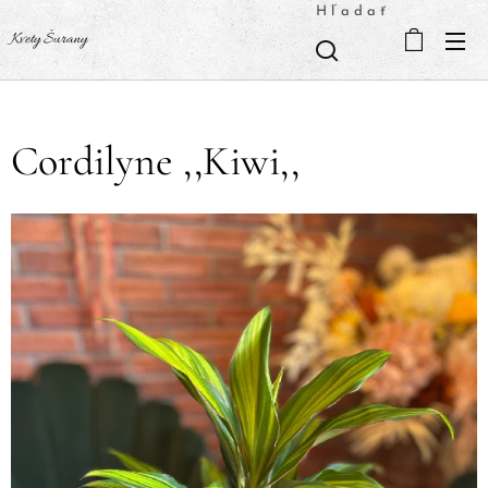
Hľadať
Kvety Šurany
Cordilyne ,,Kiwi,,