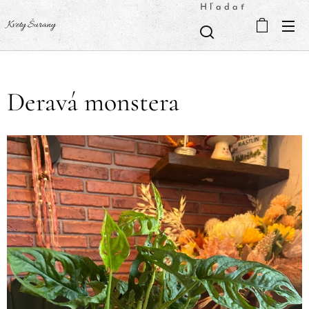
Hľadať
Kvety Šurany
Deravá monstera