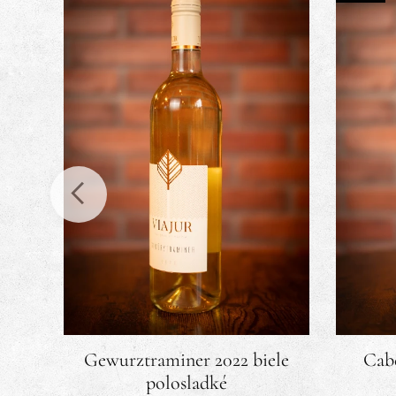
ché
Gewurztraminer 2022 biele
Cab
polosladké