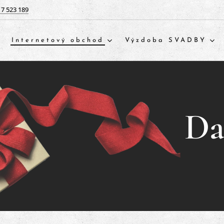
17 523 189
Internetový obchod
Výzdoba SVADBY
Da