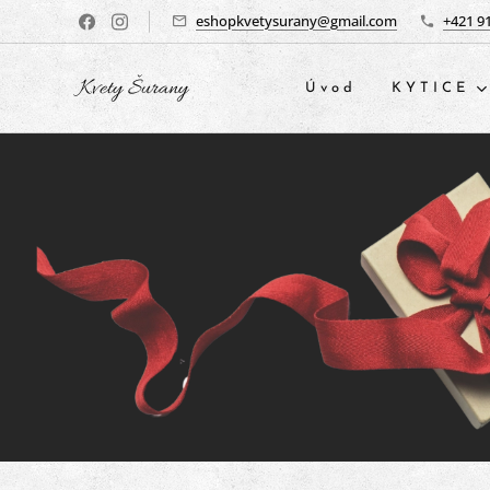
eshopkvetysurany@gmail.com
+421 9
Kvety Šurany
Úvod
KYTICE