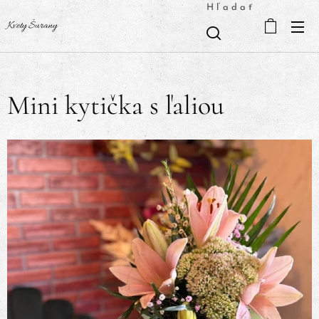
Hľadať
Kvety Šurany
Mini kytička s ľaliou