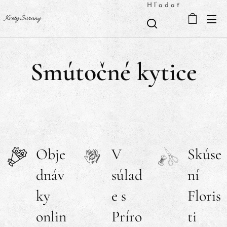
Hľadať
Kvety Šurany
Smútočné kytice
Obje
V
Skúse
dnáv
súlad
ní
ky
e s
Floris
onlin
Príro
ti