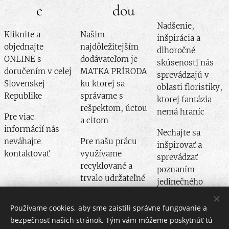
e
dou
Nadšenie,
Kliknite a
Našim
inšpirácia a
objednajte
najdôležitejším
dlhoročné
ONLINE s
dodávateľom je
skúsenosti nás
doručením v celej
MATKA PRÍRODA
sprevádzajú v
Slovenskej
ku ktorej sa
oblasti floristiky,
Republike
správame s
ktorej fantázia
rešpektom, úctou
nemá hraníc
Pre viac
a citom
informácií nás
Nechajte sa
neváhajte
Pre našu prácu
inšpirovať a
kontaktovať
využívame
sprevádzať
recyklované a
poznaním
trvalo udržateľné
jedinečného
produkty
dizajnu
Používame cookies, aby sme zaistili správne fungovanie a
bezpečnosť našich stránok. Tým vám môžeme poskytnúť tú