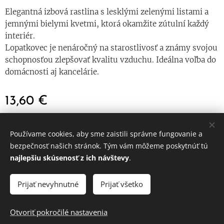
Elegantná izbová rastlina s lesklými zelenými listami a
jemnými bielymi kvetmi, ktorá okamžite zútulní každý
interiér.
Lopatkovec je nenáročný na starostlivosť a známy svojou
schopnosťou zlepšovať kvalitu vzduchu. Ideálna voľba do
domácnosti aj kancelárie.
13,60
€
Používame cookies, aby sme zaistili správne fungovanie a
© 2024 Všetky práva vyhradené
bezpečnosť našich stránok. Tým vám môžeme poskytnúť tú
najlepšiu skúsenosť z ich návštevy
.
Obchodné podmienky
|
Ochrana osobných údajov
Cookies
Prijať nevyhnutné
Prijať všetko
DO KOŠÍKA
Otvoriť pokročilé nastavenia