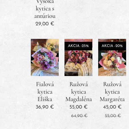
Vysoká
kytica s
antúriou
29,00
€
AKCIA -25%
AKCIA -20%
Fialová
Ružová
Ružová
kytica
kytica
kytica
Eliška
Magdaléna
Margaréta
36,90
€
55,00
€
45,00
€
64,90
€
55,00
€