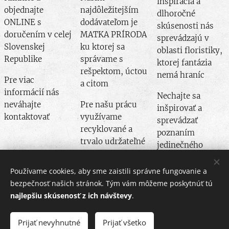
inšpirácia a
začiatočn
objednajte
najdôležitejším
dlhoročné
íkov aj
ONLINE s
dodávateľom je
skúsenosti nás
moderné
doručením v celej
MATKA PRÍRODA
sprevádzajú v
priestory.
Slovenskej
ku ktorej sa
oblasti floristiky,
Republike
správame s
ktorej fantázia
rešpektom, úctou
nemá hraníc
Pre viac
a citom
informácií nás
Nechajte sa
neváhajte
Pre našu prácu
inšpirovať a
kontaktovať
využívame
sprevádzať
recyklované a
poznaním
trvalo udržateľné
jedinečného
produkty
dizajnu
Používame cookies, aby sme zaistili správne fungovanie a
bezpečnosť našich stránok. Tým vám môžeme poskytnúť tú
najlepšiu skúsenosť z ich návštevy
.
Prijať nevyhnutné
Prijať všetko
© 2024 Všetky práva vyhradené