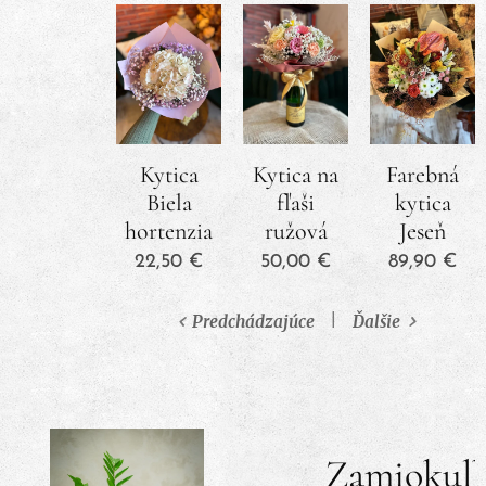
Kytica
Kytica na
Farebná
Biela
fľaši
kytica
hortenzia
ružová
Jeseň
22,50
€
50,00
€
89,90
€
Predchádzajúce
Ďalšie
Zamiokulk