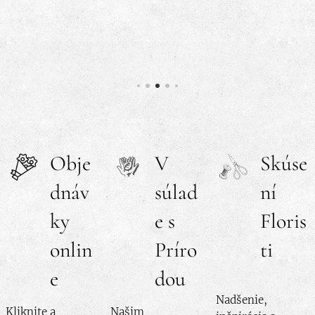
hodí do
každého
interiéru.
Zamiokul
ka je
nenáročn
á na
starostliv
osť,
Obje
V
Skúse
zvláda aj
dnáv
súlad
ní
slabšie
svetlo a
ky
e s
Floris
nepravid
onlin
Príro
ti
elnú
zálievku.
e
dou
Ideálna
Nadšenie,
voľba pre
Kliknite a
Našim