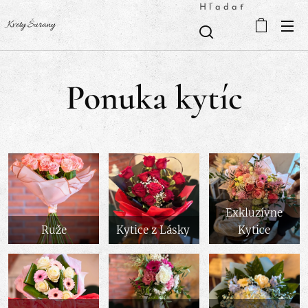
Hľadať
Kvety Šurany
Ponuka kytíc
Exkluzívne
Ruže
Kytice z Lásky
Kytice