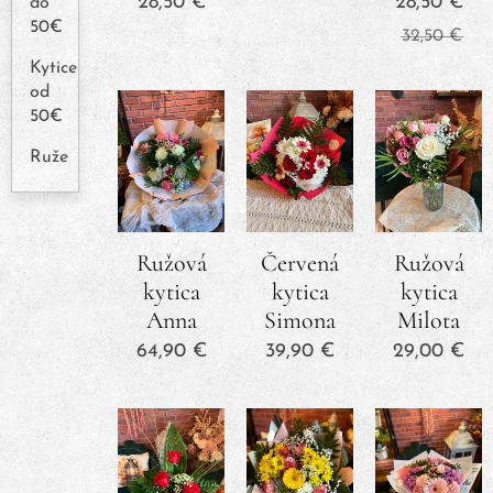
28,50
€
28,50
€
do
50€
32,50
€
Kytice
od
50€
Ruže
Ružová
Červená
Ružová
kytica
kytica
kytica
Anna
Simona
Milota
64,90
€
39,90
€
29,00
€