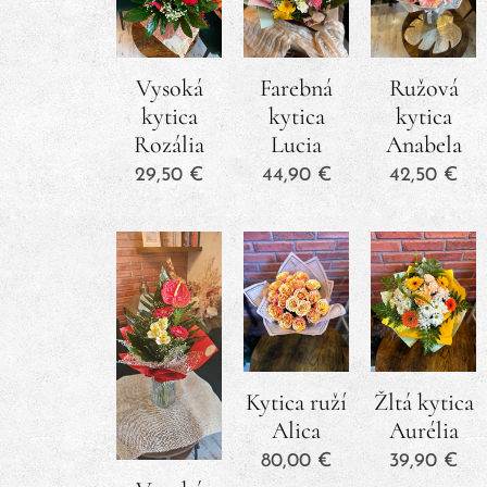
Vysoká
Farebná
Ružová
kytica
kytica
kytica
Rozália
Lucia
Anabela
29,50
€
44,90
€
42,50
€
Kytica ruží
Žltá kytica
Alica
Aurélia
80,00
€
39,90
€