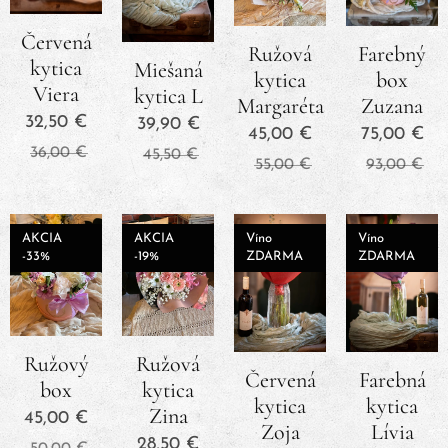
Červená
Ružová
Farebný
kytica
Miešaná
kytica
box
Viera
kytica L
Margaréta
Zuzana
32,50
€
39,90
€
45,00
€
75,00
€
36,00
€
45,50
€
55,00
€
93,00
€
AKCIA
AKCIA
Víno
Víno
-33%
-19%
ZDARMA
ZDARMA
Ružový
Ružová
Červená
Farebná
box
kytica
kytica
kytica
Zina
45,00
€
Zoja
Lívia
28,50
€