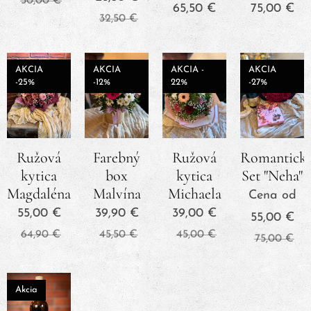
50,00
€
65,50
€
75,00
€
32,50
€
AKCIA
AKCIA
AKCIA -
AKCIA
-25%
-12%
22%
-27%
Ružová
Farebný
Ružová
Romantick
kytica
box
kytica
Set "Neha"
Magdaléna
Malvína
Michaela
Cena od
55,00
€
39,90
€
39,00
€
55,00
€
64,90
€
45,50
€
45,00
€
75,00
€
Akcia