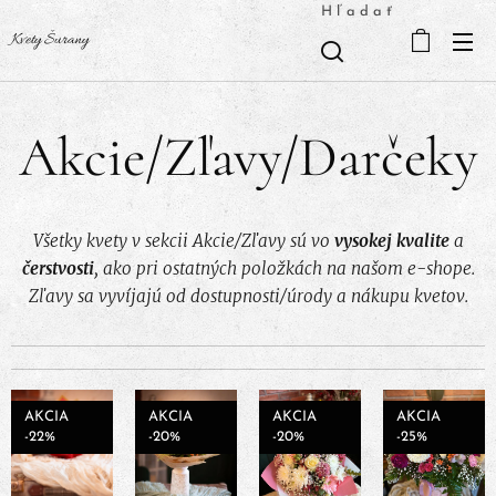
Hľadať
Kvety Šurany
Akcie/Zľavy/Darčeky
Všetky kvety v sekcii Akcie/Zľavy sú vo
vysokej kvalite
a
čerstvosti
, ako pri ostatných položkách na našom e-shope.
Zľavy sa vyvíjajú od dostupnosti/úrody a nákupu kvetov.
AKCIA
AKCIA
AKCIA
AKCIA
-22%
-20%
-20%
-25%