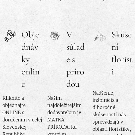
Obje
V
Skúse
dnáv
súlad
ní
ky
e s
florist
onlin
príro
i
e
dou
Nadšenie,
Kliknite a
Naším
inšpirácia a
objednajte
najdôležitejším
dlhoročné
ONLINE s
dodávateľom je
skúsenosti nás
doručením v celej
MATKA
sprevádzajú v
Slovenskej
PRÍRODA, ku
oblasti floristiky,
Republike
ktorej sa