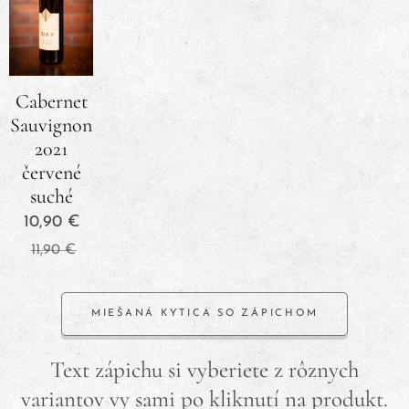
Cabernet
Sauvignon
2021
červené
suché
10,90
€
11,90
€
MIEŠANÁ KYTICA SO ZÁPICHOM
Text zápichu si vyberiete z rôznych
variantov vy sami po kliknutí na produkt.