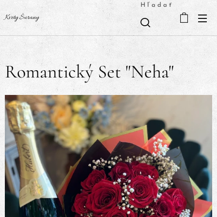
Hľadať
Kvety Šurany
Romantický Set "Neha"