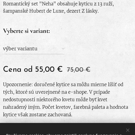
Romantický set "Neha" obsahuje kyticu z 13 ruží,
šampanské Hubert de Luxe, dezert Z lásky.
Vyberte si variant:
výber variantu
Cena od
55,00
€
75,00
€
Upozornenie: doručené kytice sa môžu mierne líšiť od
tých, ktoré sú uverejnené na e-shope. V prípade
nedostupnosti niektorého kvetu môže byť kvet
nahradený iným. Počet kvetov, farebná paleta a hodnota
kytice však zostane zachovaná.