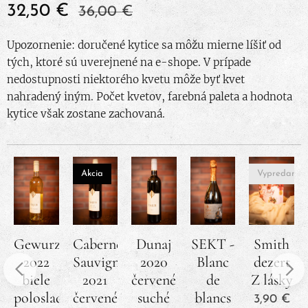
32,50
€
36,00
€
Upozornenie: doručené kytice sa môžu mierne líšiť od
tých, ktoré sú uverejnené na e-shope. V prípade
nedostupnosti niektorého kvetu môže byť kvet
nahradený iným. Počet kvetov, farebná paleta a hodnota
kytice však zostane zachovaná.
Akcia
Vypredané
Gewurztraminer
Cabernet
Dunaj
SEKT -
Smith
2022
Sauvignon
2020
Blanc
dezert
biele
2021
červené
de
Z lásky
polosladké
červené
suché
blancs
3,90
€