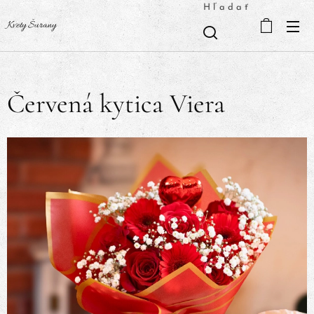
Hľadať
Kvety Šurany
Červená kytica Viera