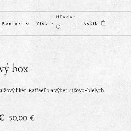
Hľadať
Kontakt
Viac
Košík
vý box
Ružový likér, Raffaello a výber ružovo-bielych
€
50,00
€