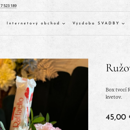
17 523 189
Internetový obchod
Výzdoba SVADBY
Ružo
Box tvorí 
kvetov.
45,00