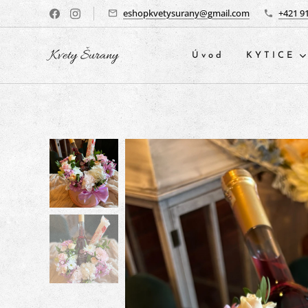
eshopkvetysurany@gmail.com
+421 9
Kvety Šurany
Úvod
KYTICE