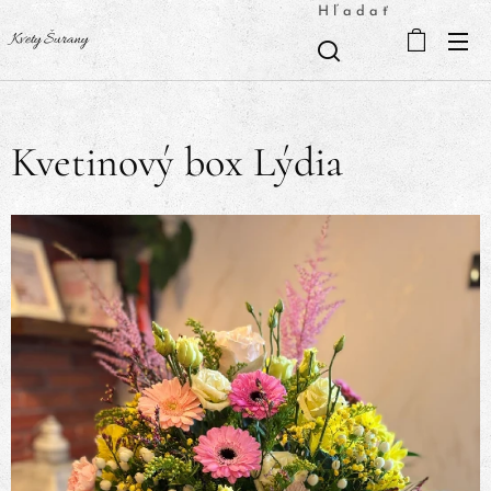
Hľadať
Kvety Šurany
Kvetinový box Lýdia