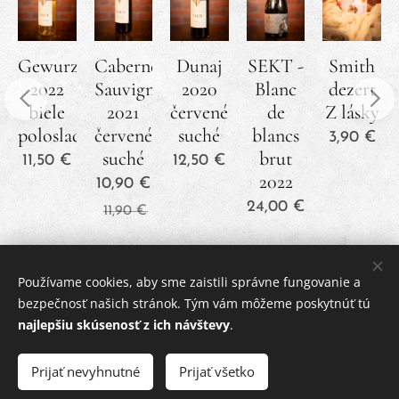
Gewurztraminer
Cabernet
Dunaj
SEKT -
Smith
2022
Sauvignon
2020
Blanc
dezert
biele
2021
červené
de
Z lásky
polosladké
červené
suché
blancs
3,90
€
suché
brut
11,50
€
12,50
€
2022
10,90
€
24,00
€
11,90
€
Používame cookies, aby sme zaistili správne fungovanie a
© 2024 Všetky práva vyhradené
bezpečnosť našich stránok. Tým vám môžeme poskytnúť tú
najlepšiu skúsenosť z ich návštevy
.
Obchodné podmienky
|
Ochrana osobných údajov
Cookies
Prijať nevyhnutné
Prijať všetko