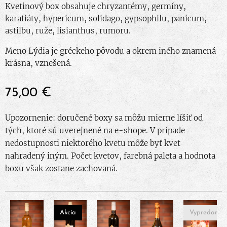
Kvetinový box obsahuje chryzantémy, germíny,
karafiáty, hypericum, solidago, gypsophilu, panicum,
astilbu, ruže, lisianthus, rumoru.
Meno Lýdia je gréckeho pôvodu a okrem iného znamená
krásna, vznešená.
75,00
€
Upozornenie: doručené boxy sa môžu mierne líšiť od
tých, ktoré sú uverejnené na e-shope. V prípade
nedostupnosti niektorého kvetu môže byť kvet
nahradený iným. Počet kvetov, farebná paleta a hodnota
boxu však zostane zachovaná.
Akcia
Vypredané