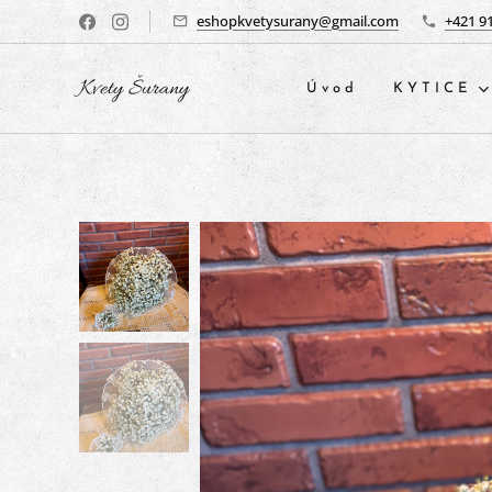
eshopkvetysurany@gmail.com
+421 9
Kvety Šurany
Úvod
KYTICE