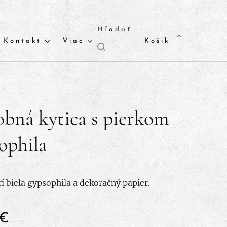
Hľadať
Kontakt
Viac
Košík
bná kytica s pierkom
ophila
rí biela gypsophila a dekoračný papier.
€