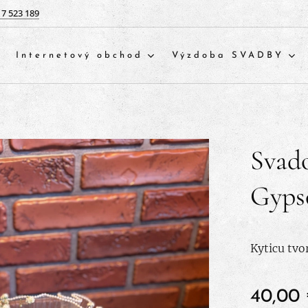
17 523 189
Internetový obchod
Výzdoba SVADBY
Svado
Gyps
Kyticu tvo
40,00