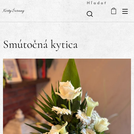
Hľadať
Kvety Šurany
Smútočná kytica