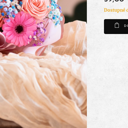
Dostupné d
D