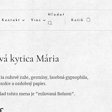
Hľadať
Kontakt
Viac
Košík
vá kytica Mária
ria ružové ruže, germíny, farebná gypsophila,
srdce a ozdobný papier.
klad tohto mena je "milovaná Bohom".
€