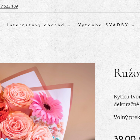
17 523 189
Internetový obchod
Výzdoba SVADBY
Ružo
Kyticu tvo
dekoračné 
Voľný pre
39,00