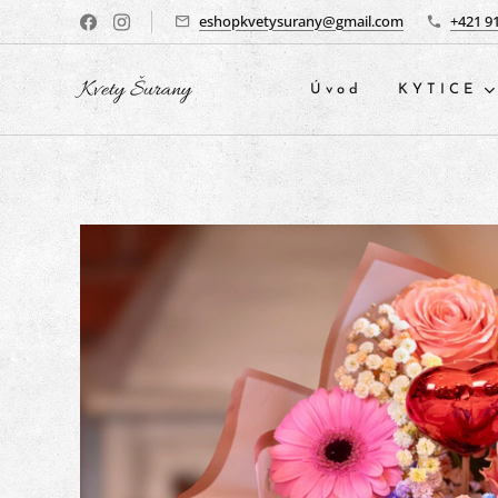
eshopkvetysurany@gmail.com
+421 9
Kvety Šurany
Úvod
KYTICE