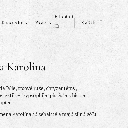
Hľadať
Kontakt
Viac
Košík
a Karolína
ria ľalie, trsové ruže, chryzantémy,
, astilbe, gypsophila, pistácia, chico a
pier.
mena Karolína sú sebaisté a majú silnú vôľu.