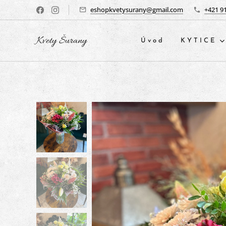
eshopkvetysurany@gmail.com
+421 9
Kvety Šurany
Úvod
KYTICE