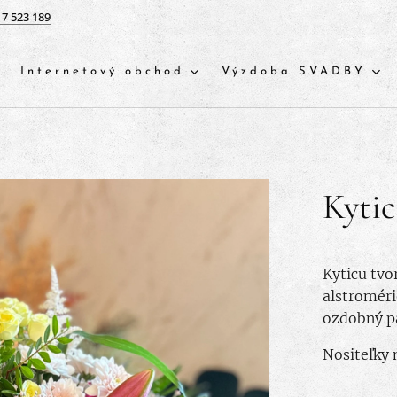
17 523 189
Internetový obchod
Výzdoba SVADBY
Kytic
Kyticu tvo
alstromérie
ozdobný pa
Nositeľky 