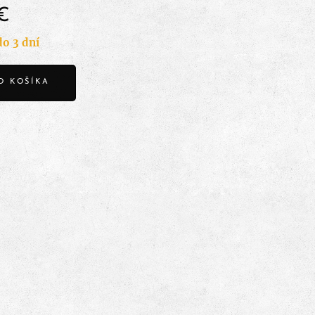
€
o 3 dní
O KOŠÍKA