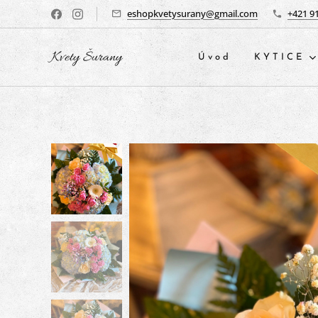
eshopkvetysurany@gmail.com
+421 9
Kvety Šurany
Úvod
KYTICE