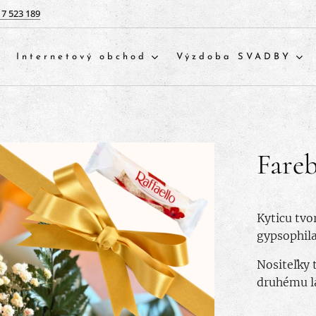
17 523 189
Internetový obchod
Výzdoba SVADBY
Fare
Kyticu tvo
gypsophila,
Nositeľky 
druhému l