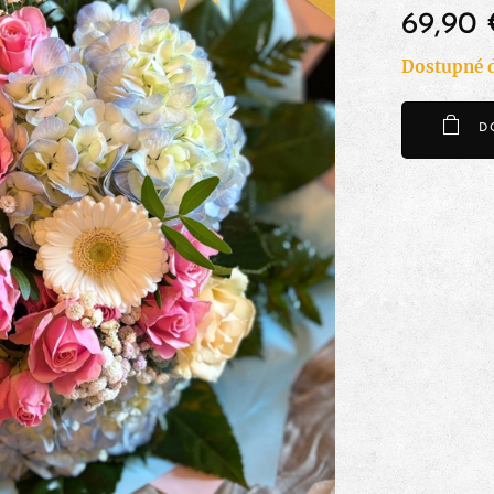
69,90
Dostupné d
D