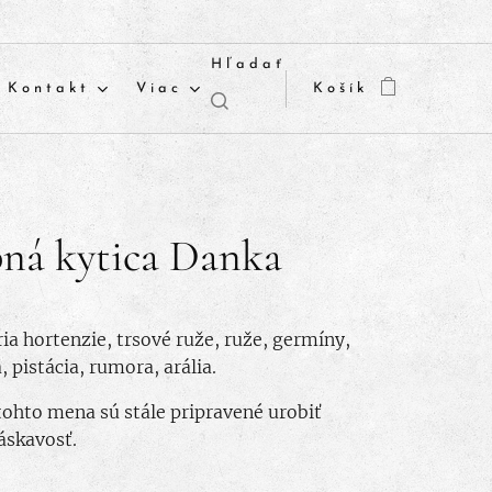
Hľadať
Kontakt
Viac
Košík
bná kytica Danka
ria hortenzie, trsové ruže, ruže, germíny,
 pistácia, rumora, arália.
tohto mena sú stále pripravené urobiť
áskavosť.