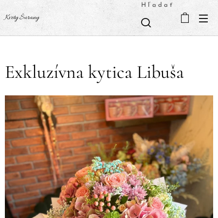
Hľadať
Kvety Šurany
Exkluzívna kytica Libuša