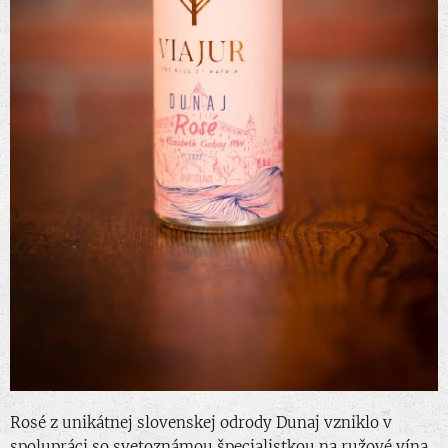
Rosé z unikátnej slovenskej odrody Dunaj vzniklo v
spolupráci so svetoznámou špecialistkou na ružové vína