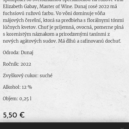
Elizabeth Gabay, Master of Wine. Dunaj rosé 2022 má
fuchsiovú ružovú farbu. Vo vôni dominuje vôňa
májových čerešní, ktorá sa predbieha s florálnymi tónmi
lúčnych kvetov. Chuť je príjemná, ovocná, pomerne plná
s korenistým náznakom a prirodzenými tanínmi z
nových agátových sudov. Má dlhú a rafinovanú dochuť.
Odroda: Dunaj
Ročník: 2022
Zvyškový cukor: suché
Alkohol: 12 %
Objem: 0,25 l
5,50
€