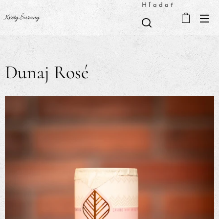
Hľadať
Kvety Šurany
Dunaj Rosé