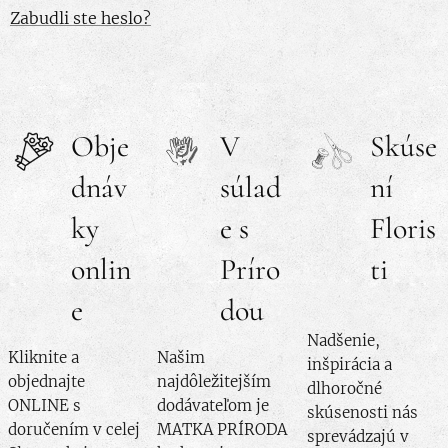
Zabudli ste heslo?
Obje
V
Skúse
dnáv
súlad
ní
ky
e s
Floris
onlin
Príro
ti
e
dou
Nadšenie,
Kliknite a
Našim
inšpirácia a
objednajte
najdôležitejším
dlhoročné
ONLINE s
dodávateľom je
skúsenosti nás
doručením v celej
MATKA PRÍRODA
sprevádzajú v